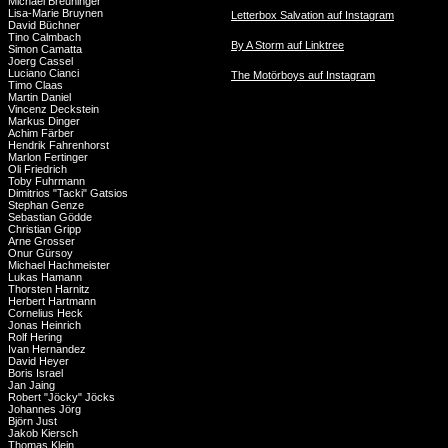
Michael Breuninger
Lisa-Marie Bruynen
Letterbox Salvation auf Instagram
David Büchner
Tino Calmbach
By A Storm auf Linktree
Simon Camatta
Joerg Cassel
Luciano Cianci
The Motörboys auf Instagram
Timo Claas
Martin Daniel
Vincenz Deckstein
Markus Dinger
Achim Färber
Hendrik Fahrenhorst
Marlon Fertinger
Oli Friedrich
Toby Fuhrmann
Dimitrios "Tacki" Gatsios
Stephan Genze
Sebastian Gödde
Christian Gripp
Arne Grosser
Onur Gürsoy
Michael Hachmeister
Lukas Hamann
Thorsten Harnitz
Herbert Hartmann
Cornelius Heck
Jonas Heinrich
Rolf Hering
Ivan Hernandez
David Heyer
Boris Israel
Jan Jaing
Robert "Jöcky" Jöcks
Johannes Jörg
Björn Just
Jakob Kiersch
Thomas Klein