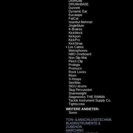
DrumDial
DRUMnBASE
Dunnett
Dynamic Ear
Eucatape
FatCat
Istanbul Mehmet
JingleMute
K-Brakes
Kickblock
Kickport
KickPro
KickStrap
•
Los Cabos
Metrophones
NBO Oneboard
Non Slip Mat
Pinch Clip
Prologix
Promuco
Rock Locks
Rtom
S-Hoops
SexWax
SIGU drums
Slug Percussion
Snareweight
Stageworks THE RIMMA
Tackle Instrument Supply Co.
Tightscrew
WEITERE ANBIETER:
Sonor
TON- & ANSCHLUSSTECHNIK
BLASINSTRUMENTE &
ZUBEHÖR
MARCHING