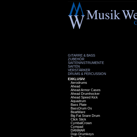
GITARRE & BASS
ZUBEHÖR
SAITENINSTRUMENTE
SAITEN
VERSTÄRKER
DRUMS & PERCUSSION
EXKLUSIV:
Aerodrums
Ahead
Ahead Armor Cases
Ahead Drumhocker
Ahead Speed Kick
Aquadrum
Bass Plate
BassDrum Os
BeatWare
Big Fat Snare Drum
Click Stick
CymbalCrown
Cympad
DANMAR
Dojo Drumkeys