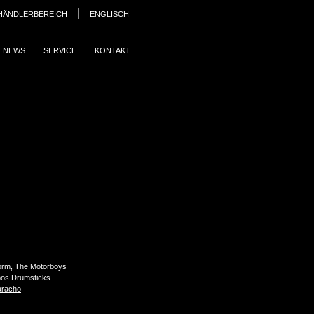
|
HÄNDLERBEREICH
ENGLISCH
NEWS
SERVICE
KONTAKT
torm, The Motörboys
os Drumsticks
aracho