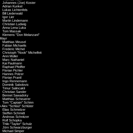
Johannes (Joe) Koster
Adrian Kunkel
Lukas Lichtenfels
Bill Liederwald
Igor Lier
Martin Lindemann
Christian Ludwig
Anna Lena Luka
Tom Massak
Klemens "Don Melanzani"
Mayr
Matthias Meusel
Fabian Michaelis
Frederic Michel
Christoph "Nook" Michelfeit
Anni Müller
Marc Nathaniel
Kai Paulmann
Raphael Pfeiffer
Florian Pichler
Hannes Polzer
Florian Prantl
Ingo Rennemann
Dominik Sabolovic
Timur Salincakli
Christian Sander
Bennet Sawadsky
Matthias Scheuerer
Tom "Captain" Schinn
•
Alex "Schlüü" Schlüter
Elias Schmelzer
Steffen Schmidt
Andreas Schnitzer
Rolf Schopka
Thilo "Taylor" Schulz
Jörn Schwarzburger
Michael Simper