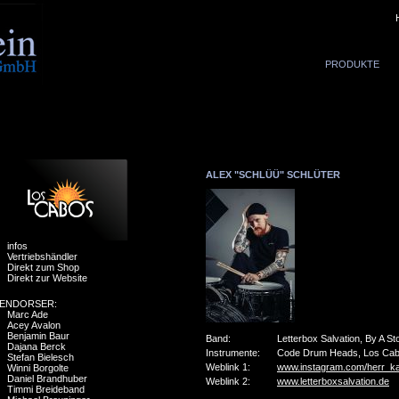
PRODUKTE
ALEX "SCHLÜÜ" SCHLÜTER
infos
Vertriebshändler
Direkt zum Shop
Direkt zur Website
ENDORSER:
Marc Ade
Acey Avalon
Benjamin Baur
Band:
Letterbox Salvation, By A S
Dajana Berck
Instrumente:
Code Drum Heads, Los Cab
Stefan Bielesch
Weblink 1:
www.instagram.com/herr_k
Winni Borgolte
Daniel Brandhuber
Weblink 2:
www.letterboxsalvation.de
Timmi Breideband