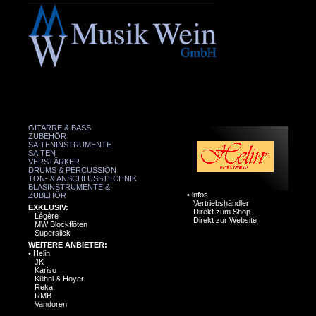
GITARRE & BASS
ZUBEHÖR
SAITENINSTRUMENTE
SAITEN
VERSTÄRKER
DRUMS & PERCUSSION
TON- & ANSCHLUSSTECHNIK
BLASINSTRUMENTE &
•
infos
ZUBEHÖR
Vertriebshändler
EXKLUSIV:
Direkt zum Shop
Légère
Direkt zur Website
MW Blockflöten
Superslick
WEITERE ANBIETER:
•
Helin
JK
Kariso
Kühnl & Hoyer
Reka
RMB
Vandoren